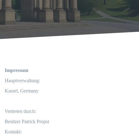
Impressum
Hauptverwaltung:
Kassel, Germany
Vertreten durch:
Besitzer Patrick Propst
Kontakt: